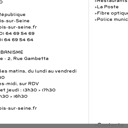
Restaurants
30
La Poste
Fibre optiqu
République
Police munic
s-sur-Seine
is-sur-seine.fr
01 64 69 54 69
01 64 69 54 64
RBANISME
e - 2, Rue Gambetta
les matins, du lundi au vendredi
30
ès-midi, sur RDV
et jeudi : 13h30 > 17h30
3h30 > 16h30
is-sur-seine.fr
Contacts