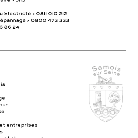
ire > 3115
 Electricté > 0811 010 212
Dépannage > 0800 473 333
36 86 24
is
age
 bus
le
t entreprises
s