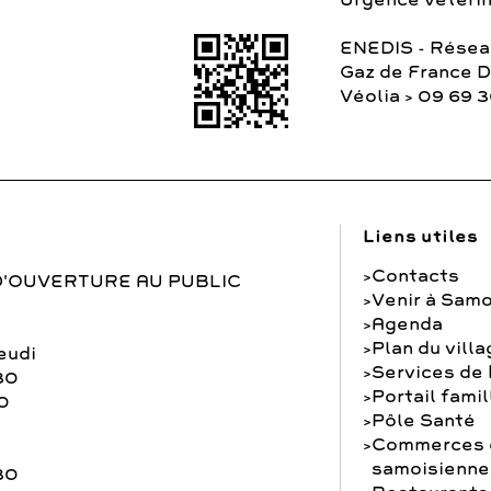
Urgence vétérina
ENEDIS - Réseau
Gaz de France 
Véolia > 09 69 
Liens utiles
Contacts
D'OUVERTURE AU PUBLIC
Venir à Samo
Agenda
Plan du vill
eudi
Services de
30
Portail famil
0
Pôle Santé
Commerces e
samoisienne
30