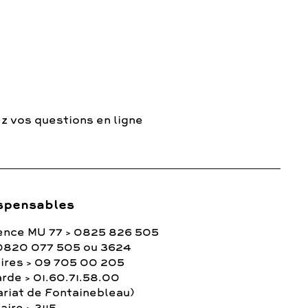
z vos questions en ligne
spensables
ence MU 77 > 0825 826 505
0820 077 505 ou 3624
ires > 09 705 00 205
rde > 01.60.71.58.00
ariat de Fontainebleau)