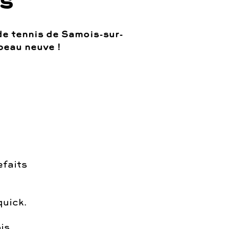
s
 de tennis de Samois-sur-
peau neuve !
efaits
quick.
is