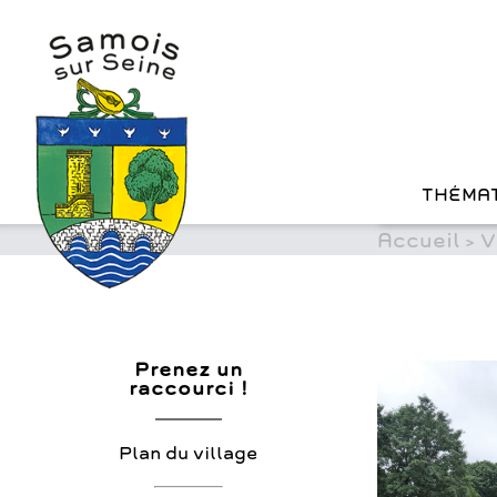
?>
Cookies management panel
Skip
to
content
THÉMA
Accueil
>
V
Prenez un
raccourci !
Plan du village