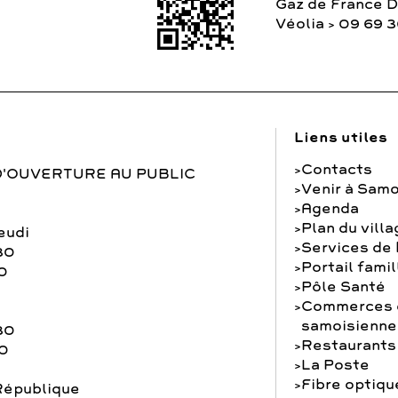
Gaz de France 
Véolia > 09 69 
Liens utiles
Contacts
D'OUVERTURE AU PUBLIC
Venir à Samo
Agenda
Plan du vill
eudi
Services de
30
Portail famil
0
Pôle Santé
Commerces e
samoisienne
30
Restaurants
30
La Poste
Fibre optiqu
République