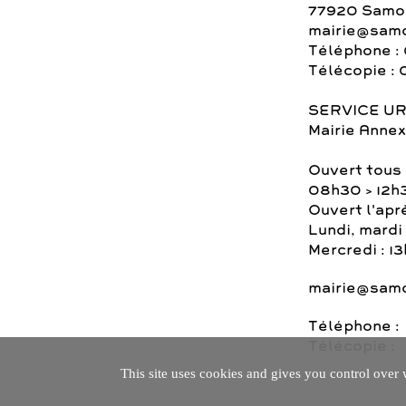
77920 Samoi
mairie@samo
Téléphone : 
Télécopie : 
SERVICE U
Mairie Annex
Ouvert tous 
08h30 > 12h
Ouvert l'apr
Lundi, mardi 
Mercredi : 1
mairie@samo
Téléphone :
Télécopie :
This site uses cookies and gives you control over 