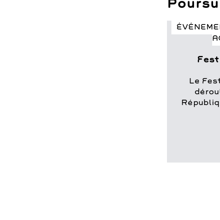
Poursui
ÉVÉNEME
A
Fest
Le Fes
dérou
Républiqu