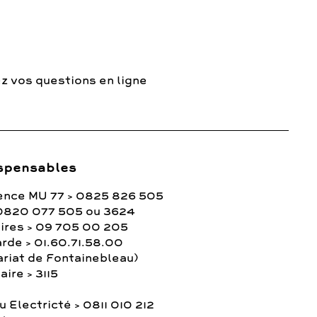
z vos questions en ligne
spensables
ence MU 77 > 0825 826 505
0820 077 505 ou 3624
ires > 09 705 00 205
rde > 01.60.71.58.00
ariat de Fontainebleau)
ire > 3115
 Electricté > 0811 010 212