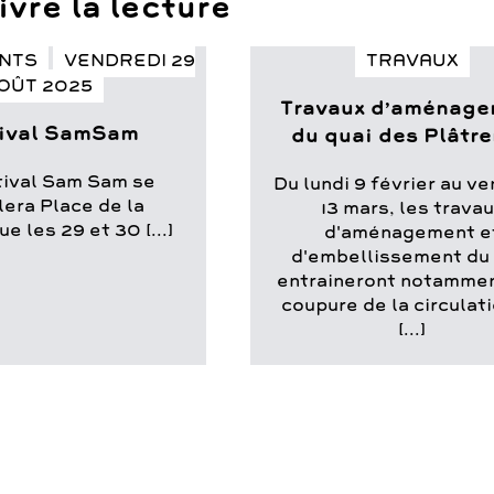
vre la lecture
NTS
VENDREDI 29
TRAVAUX
OÛT 2025
Travaux d’aménag
ival SamSam
du quai des Plâtre
tival Sam Sam se
Du lundi 9 février au v
lera Place de la
13 mars, les trava
e les 29 et 30 [...]
d'aménagement e
d'embellissement du 
entraineront notamme
coupure de la circulat
[...]