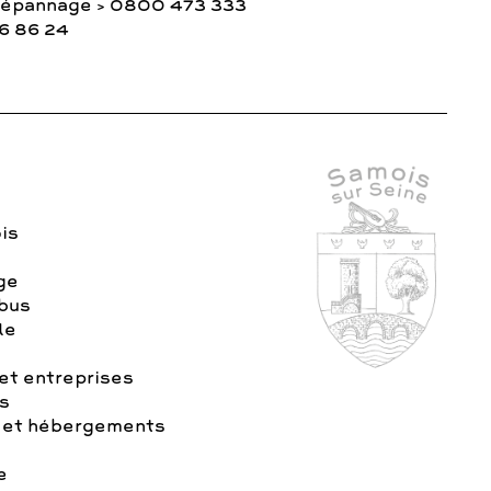
Dépannage > 0800 473 333
36 86 24
is
age
 bus
le
t entreprises
s
 et hébergements
e