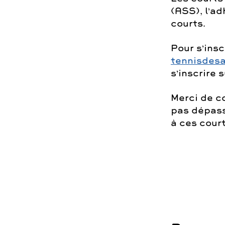
(ASS), l’ad
courts.
Pour s’insc
tennisdes
s’inscrire 
Merci de c
pas dépass
à ces court