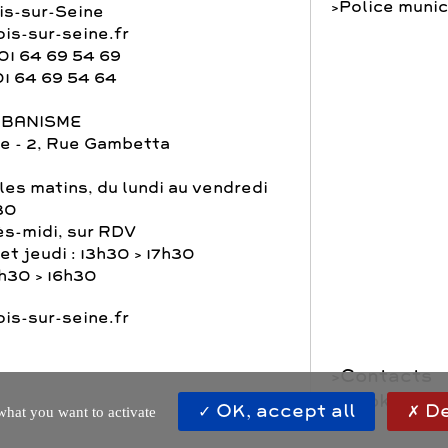
Police munic
s-sur-Seine
is-sur-seine.fr
01 64 69 54 69
01 64 69 54 64
RBANISME
e - 2, Rue Gambetta
les matins, du lundi au vendredi
30
ès-midi, sur RDV
et jeudi : 13h30 > 17h30
3h30 > 16h30
is-sur-seine.fr
Contacts
Cookies
OK, accept all
De
what you want to activate