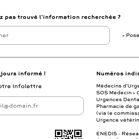
z pas trouvé l'information recherchée ?
Pose
jours informé !
Numéros indi
tre Infolettre
Médecins d'Urg
SOS Médecin > 
Urgences Denta
Pharmacie de ga
(via le commiss
Urgence vétérina
ENEDIS - Réseau