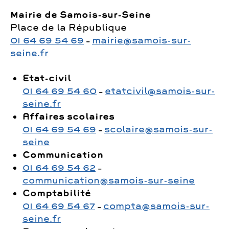
Mairie de Samois-sur-Seine
Place de la République
01 64 69 54 69
–
mairie@samois-sur-
seine.fr
Etat-civil
01 64 69 54 60
–
etatcivil@samois-sur-
seine.fr
Affaires scolaires
01 64 69 54 69
–
scolaire@samois-sur-
seine
Communication
01 64 69 54 62
–
communication@samois-sur-seine
Comptabilité
01 64 69 54 67
–
compta@samois-sur-
seine.fr