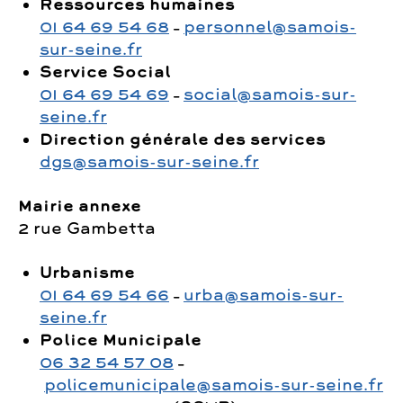
Ressources humaines
01 64 69 54 68
–
personnel@samois-
sur-seine.fr
Service Social
01 64 69 54 69
–
social@samois-sur-
seine.fr
Direction générale des services
dgs@samois-sur-seine.fr
Mairie annexe
2 rue Gambetta
Urbanisme
01 64 69 54 66
–
urba@samois-sur-
seine.fr
Police Municipale
06 32 54 57 08
–
policemunicipale@samois-sur-seine.fr