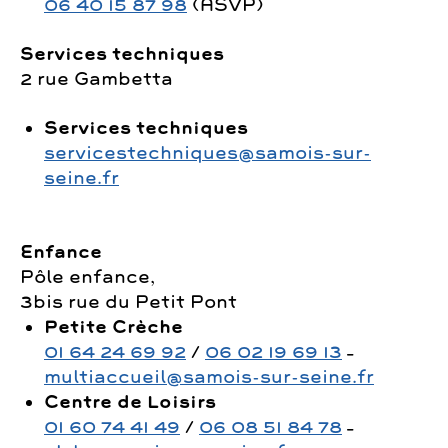
06 40 15 87 98
(ASVP)
Services techniques
2 rue Gambetta
Services techniques
servicestechniques@samois-sur-
seine.fr
Enfance
Pôle enfance,
3bis rue du Petit Pont
Petite Crèche
01 64 24 69 92
/
06 02 19 69 13
–
multiaccueil@samois-sur-seine.fr
Centre de Loisirs
01 60 74 41 49
/
06 08 51 84 78
–