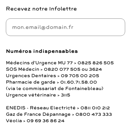
Philippe ROTOT
– 5, chemin de Halage –
Recevez notre Infolettre
La Queue de Fontaine –
0164383219
Numéros indispensables
Médecins d'Urgence MU 77 > 0825 826 505
SOS Médecin > 0820 077 505 ou 3624
Urgences Dentaires > 09 705 00 205
Pharmacie de garde > 01.60.71.58.00
(via le commissariat de Fontainebleau)
Urgence vétérinaire > 3115
ENEDIS - Réseau Electricté > 0811 010 212
Gaz de France Dépannage > 0800 473 333
Véolia > 09 69 36 86 24