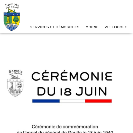
?>
Cookies management panel
Skip
to
content
SERVICES ET DÉMARCHES
MAIRIE
VIE LOCALE