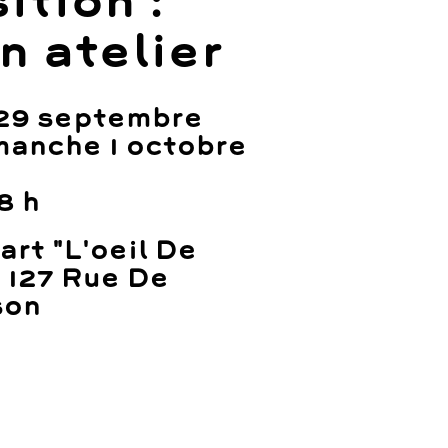
ition :
n atelier
 29 septembre
manche 1 octobre
8 h
art "L'oeil De
, 127 Rue De
son