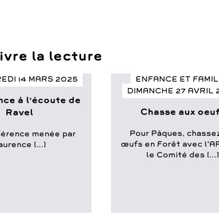
vre la lecture
EDI 14 MARS 2025
ENFANCE ET FAMI
DIMANCHE 27 AVRIL 
ce à l’écoute de
Chasse aux oeu
Ravel
Pour Pâques, chassez
férence menée par
œufs en Forêt avec l'A
aurence [...]
le Comité des [...