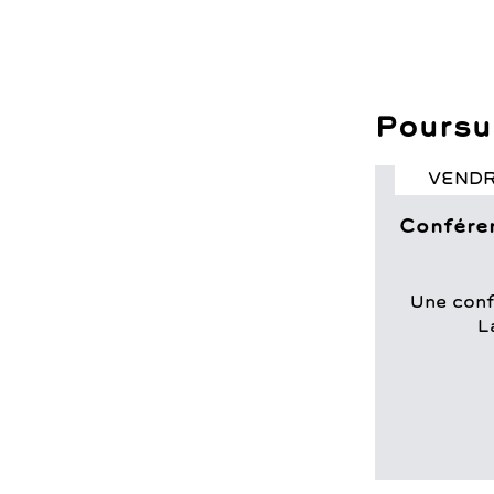
Poursui
VENDR
Conféren
Une con
L