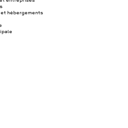
t entreprises
s
 et hébergements
e
ipale