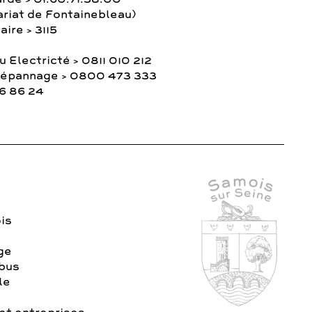
ariat de Fontainebleau)
ire > 3115
 Electricté > 0811 010 212
Dépannage > 0800 473 333
36 86 24
is
age
 bus
le