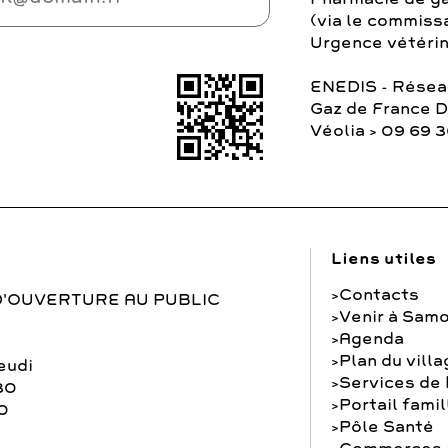
(via le commiss
Urgence vétérina
ENEDIS - Réseau
Gaz de France 
Véolia > 09 69 
Liens utiles
Contacts
D'OUVERTURE AU PUBLIC
Venir à Samo
Agenda
Plan du vill
eudi
Services de
30
Portail famil
0
Pôle Santé