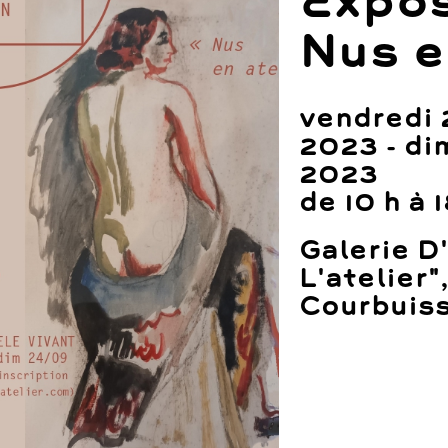
Expos
Nus e
vendredi
2023 - di
2023
de 10 h à 1
Galerie D'
L'atelier"
Courbuis