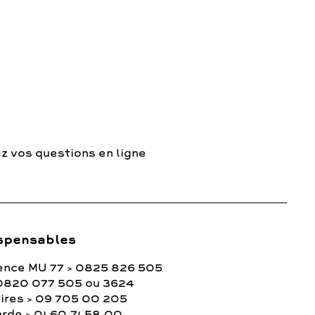
z vos questions en ligne
spensables
ence MU 77 > 0825 826 505
0820 077 505 ou 3624
ires > 09 705 00 205
rde > 01.60.71.58.00