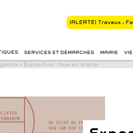
Se promener dans
Samois-sur-Seine
[ALERTE] Travaux – F
Bibliothèque Lo
Duca
TIQUES
SERVICES ET DÉMARCHES
MAIRIE
VI
genda
>
Exposition : Nus en atelier