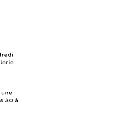
dredi
lerie
 une
es 30 à