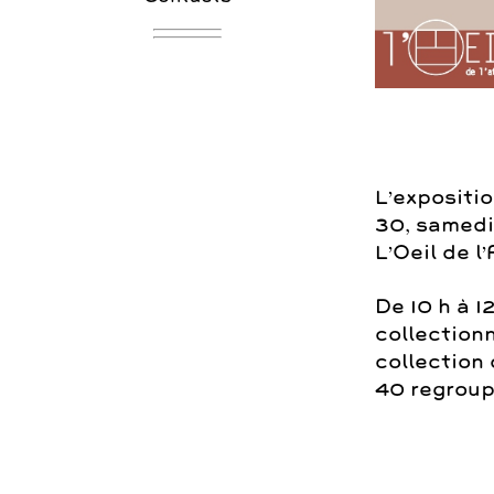
L’expositio
30, samedi
L’Oeil de l’
De 10 h à 1
collection
collection
40 regroupé