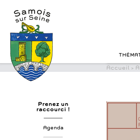
?>
Cookies management panel
Skip
to
content
THÉMA
Accueil
>
A
Prenez un
raccourci !
Agenda