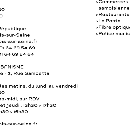
Commerces e
samoisienne
30
Restaurants
30
La Poste
Fibre optiqu
République
Police munic
s-sur-Seine
is-sur-seine.fr
01 64 69 54 69
01 64 69 54 64
RBANISME
e - 2, Rue Gambetta
les matins, du lundi au vendredi
30
ès-midi, sur RDV
et jeudi : 13h30 > 17h30
3h30 > 16h30
is-sur-seine.fr