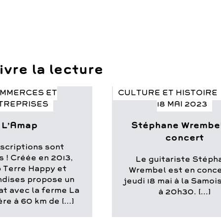
vre la lecture
MMERCES ET
CULTURE ET HISTOIRE
TREPRISES
18 MAI 2023
L’Amap
Stéphane Wrembel
concert
nscriptions sont
s ! Créée en 2013,
Le guitariste Stéph
 Terre Happy et
Wrembel est en conce
dises propose un
jeudi 18 mai à la Samoi
at avec la ferme La
à 20h30. [...]
re à 60 km de [...]