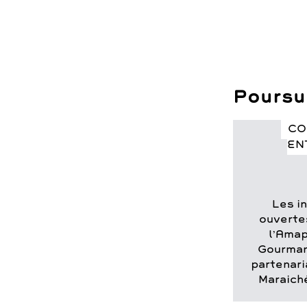
Poursui
CO
EN
Les i
ouverte
l’Amap
Gourman
partenari
Maraichè