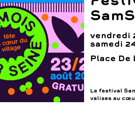
Festi
Sam
vendredi 
samedi 2
Place De 
Le festival Sa
valises au cœu