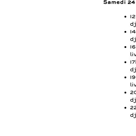
Samedi 24
1
d
14
d
16
li
1
d
1
li
2
d
2
d