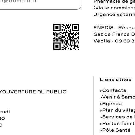
Pharmacie de ga
(via le commiss
Urgence vétérina
ENEDIS - Réseau
Gaz de France 
Véolia > 09 69 
Liens utiles
Contacts
D'OUVERTURE AU PUBLIC
Venir à Samo
Agenda
Plan du vill
eudi
Services de
30
Portail famil
0
Pôle Santé