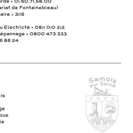
rde > 01.60.71.58.00
ariat de Fontainebleau)
ire > 3115
 Electricté > 0811 010 212
Dépannage > 0800 473 333
36 86 24
is
age
 bus
le