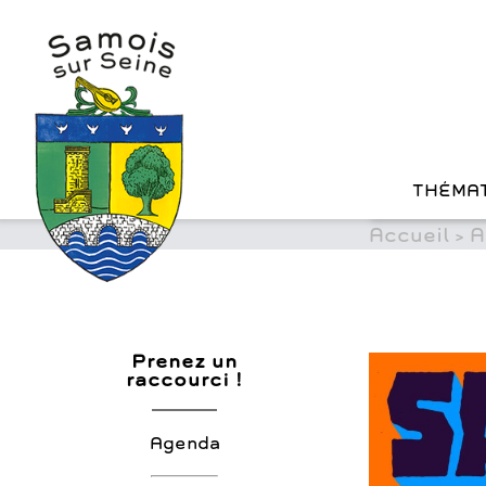
?>
Cookies management panel
Skip
to
content
THÉMA
Accueil
>
A
Prenez un
raccourci !
Agenda