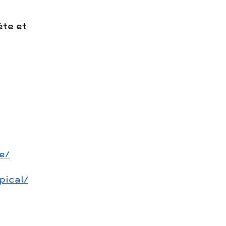
ête et
e/
pical/