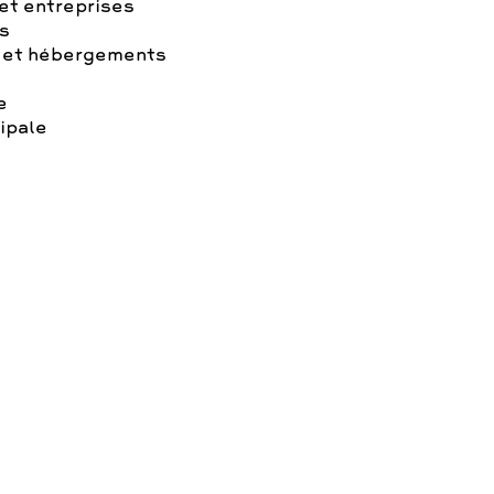
t entreprises
s
 et hébergements
e
ipale