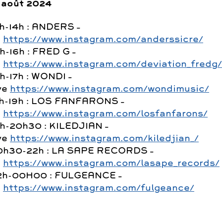
 août 2024
2h-14h : ANDERS –
j
https://www.instagram.com/anderssicre/
h-16h : FRED G –
j
https://www.instagram.com/deviation_fredg/
h-17h : WONDI –
ve
https://www.instagram.com/wondimusic/
7h-19h : LOS FANFARONS –
j
https://www.instagram.com/losfanfarons/
9h-20h30 : KILEDJIAN –
ve
https://www.instagram.com/kiledjian_/
0h30-22h : LA SAPE RECORDS –
j
https://www.instagram.com/lasape_records/
2h-00H00 : FULGEANCE –
j
https://www.instagram.com/fulgeance/