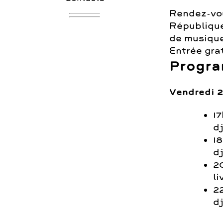
Rendez-vou
République
de musique
Entrée gra
Progra
Vendredi 
17
d
1
d
2
li
2
d