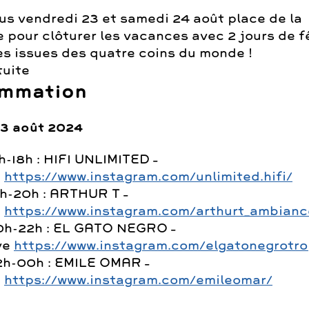
s vendredi 23 et samedi 24 août place de la
 pour clôturer les vacances avec 2 jours de f
s issues des quatre coins du monde !
tuite
mmation
23 août 2024
h-18h : HIFI UNLIMITED –
j
https://www.instagram.com/unlimited.hifi/
8h-20h : ARTHUR T –
j
https://www.instagram.com/arthurt_ambianc
0h-22h : EL GATO NEGRO –
ve
https://www.instagram.com/elgatonegrotro
2h-00h : EMILE OMAR –
j
https://www.instagram.com/emileomar/