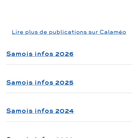
Lire plus de publications sur Calaméo
Samois infos 2026
N°54 (mars-avril)
Samois infos 2025
N°53 (nov-dec)
Samois infos 2024
N°52 (Sept-oct)
N°51 (Juin-Août)
N°50 (avril-mai)
N°48 (Novembre-Décembre)
N°49 (Février-mars)