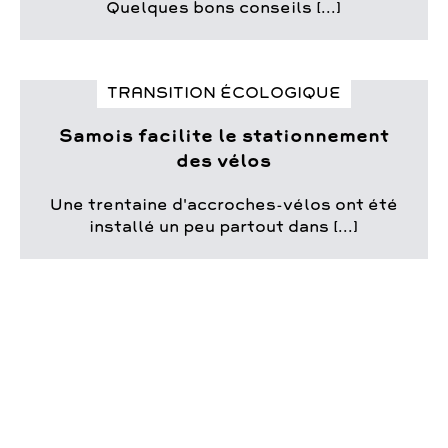
Samois infos n°8
Quelques bons conseils [...]
Samois infos n°7
Samois infos n°6
Samois infos n°5
TRANSITION ÉCOLOGIQUE
Samois infos n°4
Samois infos n°3
Samois facilite le stationnement
Samois infos n°2
des vélos
Samois infos n°1
Une trentaine d'accroches-vélos ont été
installé un peu partout dans [...]