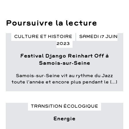
Samois infos n°25
Samois infos n°24
Poursuivre la lecture
Samois infos n°23
Samois infos n°22
Samois infos n°21
CULTURE ET HISTOIRE
SAMEDI 17 JUIN
Samois infos n°20
2023
Samois infos n°19
Festival Django Reinhart Off à
Samois infos n°18
Samois-sur-Seine
Samois infos n°17
Samois infos n°16
Samois-sur-Seine vit au rythme du Jazz
Samois infos n°15
toute l'année et encore plus pendant le [...]
Samois infos n°14
Samois infos n°13
Samois infos n°12
TRANSITION ÉCOLOGIQUE
Samois infos n°11
Samois infos n°10
Energie
Samois infos n°9