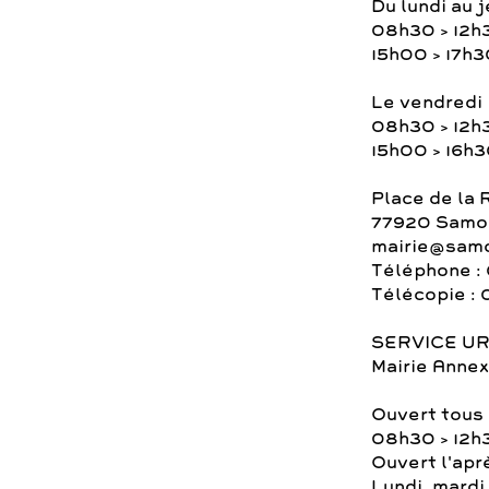
Du lundi au j
08h30 > 12h
15h00 > 17h3
Le vendredi
08h30 > 12h
15h00 > 16h
Place de la 
77920 Samoi
mairie@samo
Téléphone : 
Télécopie : 
SERVICE U
Mairie Annex
Ouvert tous 
08h30 > 12h
Ouvert l'apr
Lundi, mardi 