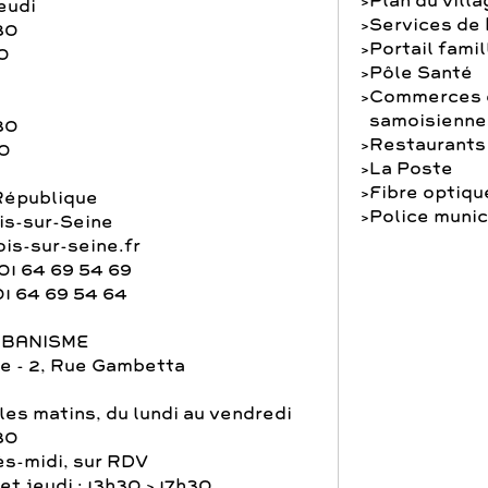
Plan du vill
eudi
Services de
30
Portail famil
0
Pôle Santé
Commerces e
samoisienne
30
Restaurants
30
La Poste
Fibre optiqu
République
Police munic
s-sur-Seine
is-sur-seine.fr
01 64 69 54 69
01 64 69 54 64
RBANISME
e - 2, Rue Gambetta
les matins, du lundi au vendredi
30
ès-midi, sur RDV
et jeudi : 13h30 > 17h30