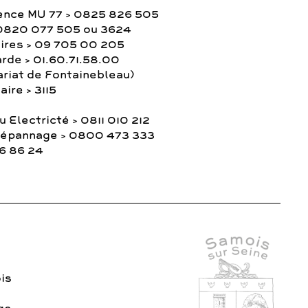
ence MU 77 > 0825 826 505
0820 077 505 ou 3624
ires > 09 705 00 205
rde > 01.60.71.58.00
ariat de Fontainebleau)
ire > 3115
 Electricté > 0811 010 212
Dépannage > 0800 473 333
36 86 24
is