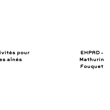
ivités pour
EHPAD –
es aînés
Mathurin
Fouquet