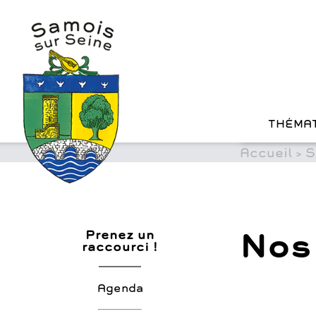
?>
Cookies management panel
Skip
to
content
THÉMA
Accueil
>
S
Nos
Prenez un
raccourci !
Agenda