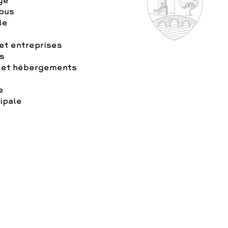
age
 bus
le
t entreprises
s
 et hébergements
e
ipale