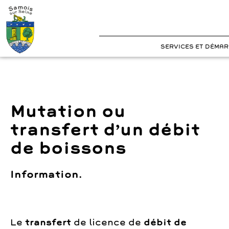
?>
Cookies management panel
Skip
to
content
SERVICES ET DÉMA
Mutation ou
transfert d’un débit
de boissons
Information.
Le
transfert
de licence de
débit de