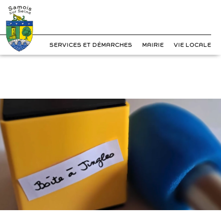
?>
Cookies management panel
Skip
to
content
SERVICES ET DÉMARCHES
MAIRIE
VIE LOCALE