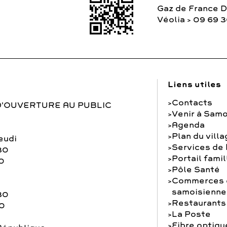
Gaz de France 
Véolia > 09 69 
Liens utiles
Contacts
D'OUVERTURE AU PUBLIC
Venir à Samo
Agenda
Plan du vill
eudi
Services de
30
Portail famil
0
Pôle Santé
Commerces e
samoisienne
30
Restaurants
30
La Poste
Fibre optiqu