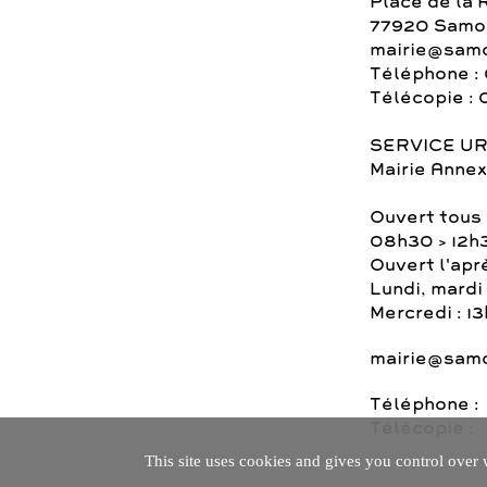
Place de la 
77920 Samoi
mairie@samo
Téléphone : 
Télécopie : 
SERVICE U
Mairie Annex
Ouvert tous 
08h30 > 12h
Ouvert l'apr
Lundi, mardi 
Mercredi : 1
mairie@samo
Téléphone :
Télécopie :
This site uses cookies and gives you control over 