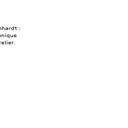
nhardt :
onique
elier.