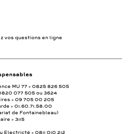
z vos questions en ligne
spensables
ence MU 77 > 0825 826 505
0820 077 505 ou 3624
ires > 09 705 00 205
rde > 01.60.71.58.00
ariat de Fontainebleau)
ire > 3115
 Electricté > 0811 010 212