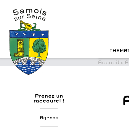
?>
Cookies management panel
Skip
to
content
THÉMA
Accueil
>
A
Prenez un
raccourci !
Agenda