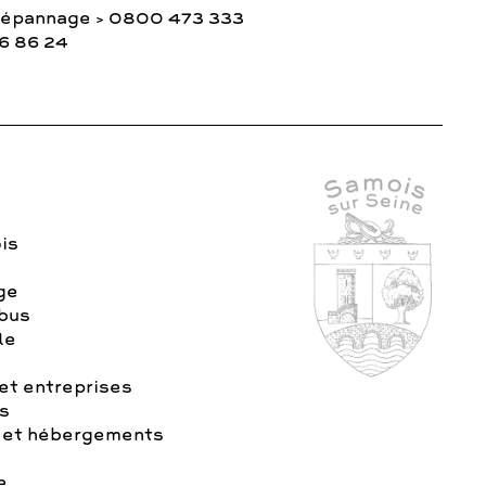
Dépannage > 0800 473 333
36 86 24
is
age
 bus
le
t entreprises
s
 et hébergements
e