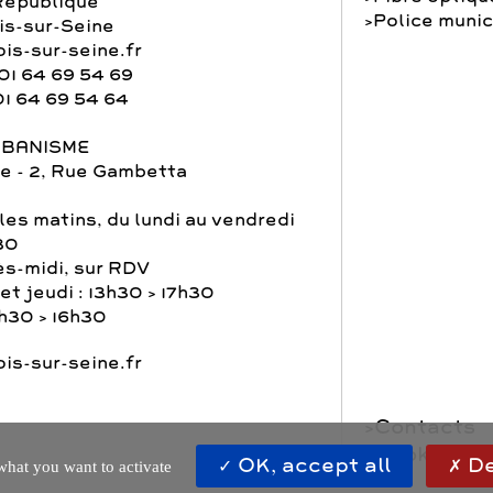
République
Police munic
s-sur-Seine
is-sur-seine.fr
01 64 69 54 69
01 64 69 54 64
RBANISME
e - 2, Rue Gambetta
les matins, du lundi au vendredi
30
ès-midi, sur RDV
et jeudi : 13h30 > 17h30
3h30 > 16h30
is-sur-seine.fr
Contacts
Cookies
OK, accept all
De
what you want to activate