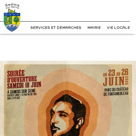
?>
Cookies management panel
Skip
to
content
SERVICES ET DÉMARCHES
MAIRIE
VIE LOCALE