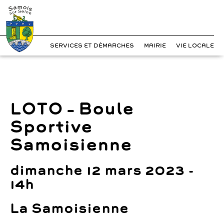
?>
Cookies management panel
Skip
to
content
SERVICES ET DÉMARCHES
MAIRIE
VIE LOCALE
LOTO – Boule
Sportive
Samoisienne
dimanche 12 mars 2023 -
14h
La Samoisienne