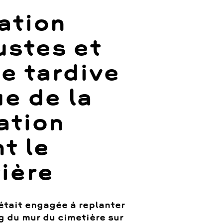
ation
ustes et
e tardive
e de la
ation
t le
ière
tait engagée à replanter
g du mur du cimetière sur