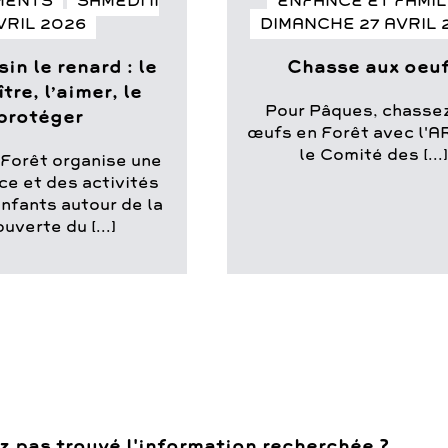
MENTS
SAMEDI 11
ENFANCE ET FAMI
VRIL 2026
DIMANCHE 27 AVRIL 
in le renard : le
Chasse aux oeu
tre, l’aimer, le
Pour Pâques, chassez
protéger
œufs en Forêt avec l'A
le Comité des [...
 Forêt organise une
e et des activités
enfants autour de la
uverte du [...]
z pas trouvé l'information recherchée ?