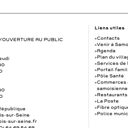
Liens utiles
Contacts
D'OUVERTURE AU PUBLIC
Venir à Samo
Agenda
Plan du vill
eudi
Services de
30
Portail famil
0
Pôle Santé
Commerces e
samoisienne
30
Restaurants
30
La Poste
Fibre optiqu
République
Police munic
s-sur-Seine
is-sur-seine.fr
01 64 69 54 69