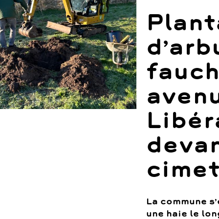
Plant
d’arb
fauch
avenu
Libér
devan
cimet
La commune s’é
une haie le lon