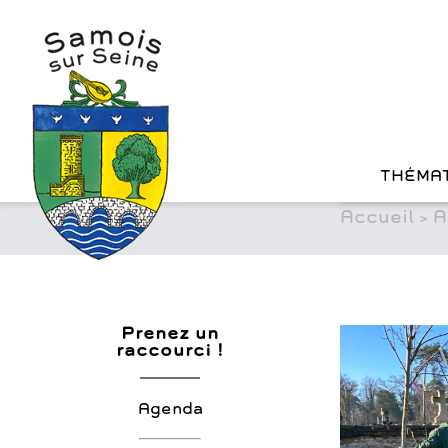
?>
Cookies management panel
Skip
to
content
THÉMA
Accueil
>
A
Prenez un
raccourci !
Agenda