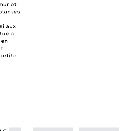
 mur et
 plantes
si aux
tué à
 en
r
petite