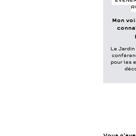
ÉVÉNE
A
Mon vois
connaî
Le Jardin
conférenc
pour les 
déco
Vous n'ave