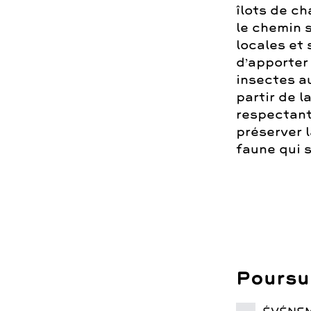
îlots de ch
le chemin s
locales et
d’apporte
insectes a
partir de l
respectant 
préserver l
faune qui s
Poursui