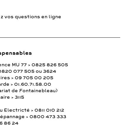
z vos questions en ligne
spensables
ence MU 77 > 0825 826 505
0820 077 505 ou 3624
ires > 09 705 00 205
rde > 01.60.71.58.00
ariat de Fontainebleau)
ire > 3115
 Electricté > 0811 010 212
Dépannage > 0800 473 333
36 86 24