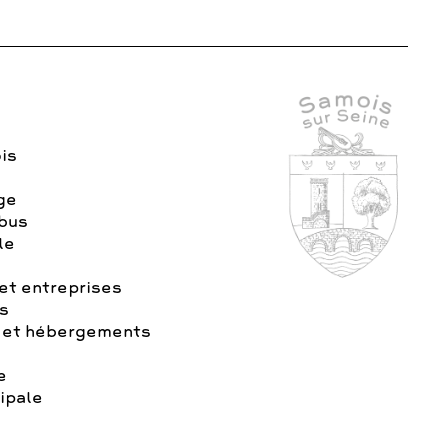
is
age
 bus
le
t entreprises
s
 et hébergements
e
ipale