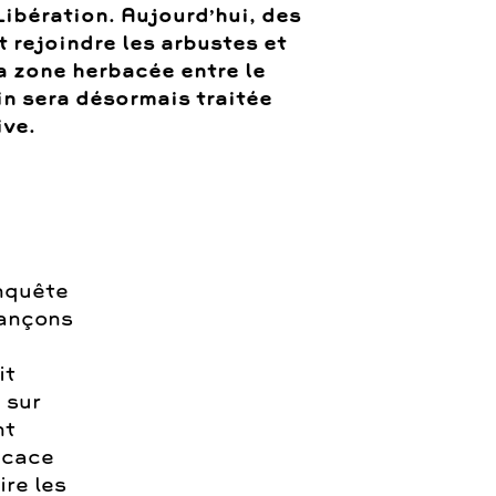
Libération. Aujourd’hui, des
t rejoindre les arbustes et
la zone herbacée entre le
in sera désormais traitée
ive.
onquête
vançons
it
 sur
nt
ficace
ire les