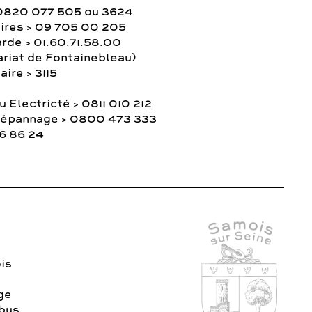
0820 077 505 ou 3624
ires > 09 705 00 205
rde > 01.60.71.58.00
ariat de Fontainebleau)
ire > 3115
 Electricté > 0811 010 212
Dépannage > 0800 473 333
36 86 24
is
age
 bus