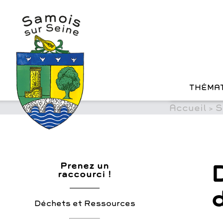
?>
Skip
to
content
THÉMA
Accueil
>
S
Prenez un
raccourci !
Déchets et Ressources