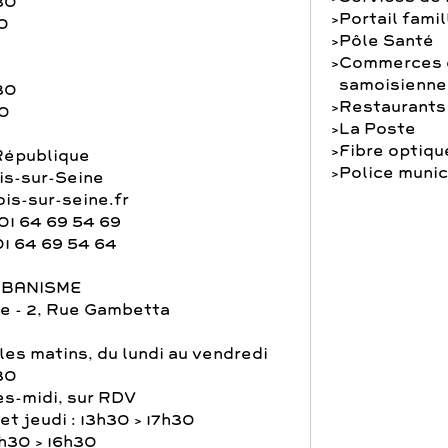
30
Portail famil
0
Pôle Santé
Commerces e
samoisienne
30
Restaurants
30
La Poste
Fibre optiqu
République
Police munic
s-sur-Seine
is-sur-seine.fr
01 64 69 54 69
01 64 69 54 64
RBANISME
e - 2, Rue Gambetta
les matins, du lundi au vendredi
30
ès-midi, sur RDV
et jeudi : 13h30 > 17h30
3h30 > 16h30