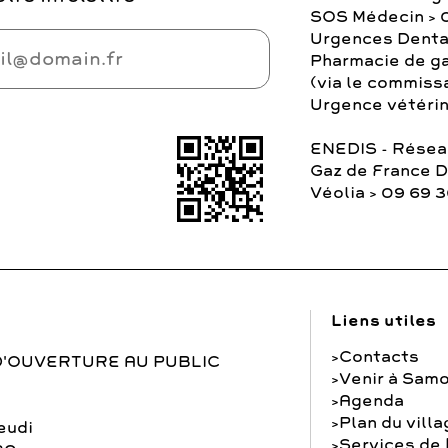
SOS Médecin > 
Urgences Denta
Pharmacie de ga
(via le commiss
Urgence vétérina
ENEDIS - Réseau
Gaz de France 
Véolia > 09 69 
Liens utiles
Contacts
D'OUVERTURE AU PUBLIC
Venir à Samo
Agenda
Plan du vill
eudi
Services de