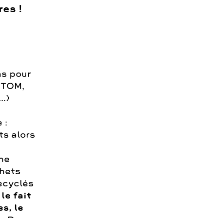
es !
ns pour
CTOM,
…)
 :
ts alors
une
chets
recyclés
le fait
s, le