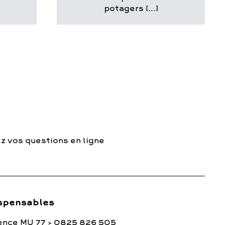
potagers [...]
z vos questions en ligne
spensables
ence MU 77 > 0825 826 505