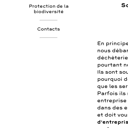
So
Protection de la
biodiversité
Contacts
En princip
nous débar
déchèterie
pourtant n
Ils sont so
pourquoi de
que les se
Parfois ils
entreprise
dans des en
et doit vou
d’entrepri