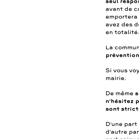
seul respo
avant de co
emportera 
avez des d
en totalité
La commune
prévention
Si vous vo
mairie.
De même
s
n’hésitez p
sont stric
D’une part 
d’autre par