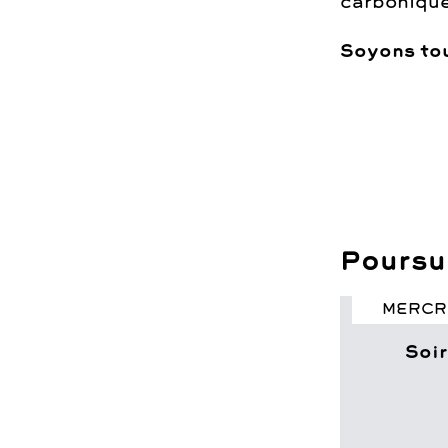
carbonique
Soyons tou
Poursui
MERCRE
Soir