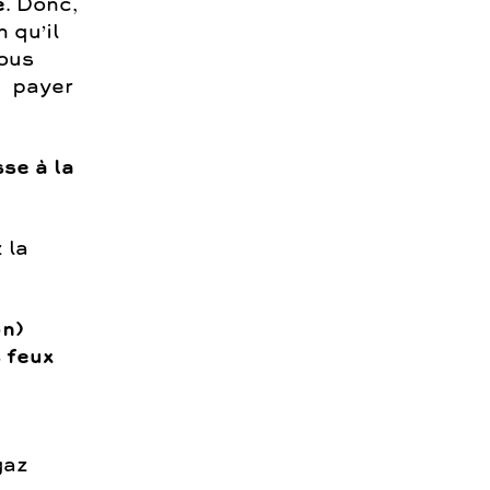
e
. Donc,
 qu’il
vous
e payer
se à la
 la
on)
 feux
gaz